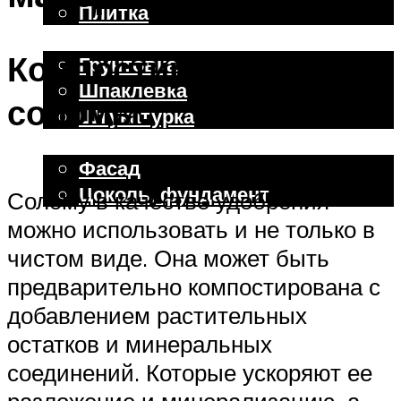
Плитка
Отделочные работы
Компостирование
Грунтовка
Шпаклевка
соломы.
Штукатурка
Внешняя отделка
Фасад
Цоколь, фундамент
Солому в качестве удобрения
можно использовать и не только в
Меню
чистом виде. Она может быть
предварительно компостирована с
добавлением растительных
остатков и минеральных
соединений. Которые ускоряют ее
разложение и минерализацию, а