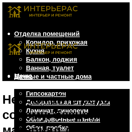
Отделка помещений
Коридор, прихожая
Кухня
Балкон, лоджия
Ванная, туалет
Меню
Дачные и частные дома
Отделочные материалы
Гипсокартон
Не сжигайте сено и
Декоративная штукатурка
Ламинат, линолеум
солому: бесценный
Облицовочные панели
материал для дачи
Обои, пробка