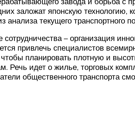
рерабатывающего завода и борьба с 
дних заложат японскую технологию, к
з анализа текущего транспортного по
 сотрудничества – организация инно
ается привлечь специалистов всемирн
, чтобы планировать плотную и высо
м. Речь идет о жилье, торговых ком
ватели общественного транспорта см