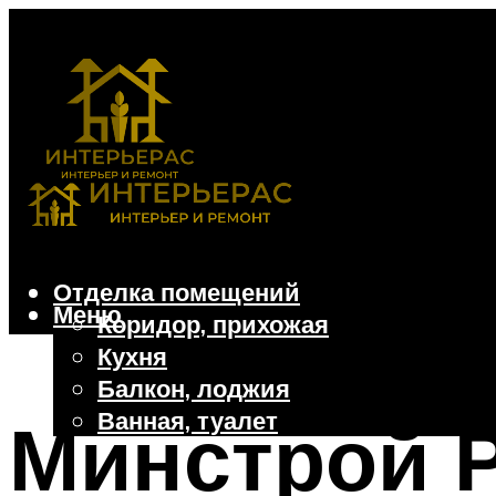
Отделка помещений
Меню
Коридор, прихожая
Кухня
Балкон, лоджия
Ванная, туалет
Минстрой Р
Дачные и частные дома
Отделочные материалы