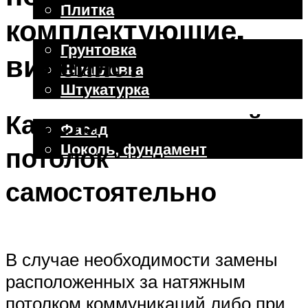
Плитка
комплектующие,
Отделочные работы
Грунтовка
видеинструкция
Шпаклевка
Штукатурка
Внешняя отделка
Как снять натяжной
Фасад
Цоколь, фундамент
потолок
самостоятельно
Меню
В случае необходимости замены
расположенных за натяжным
потолком коммуникаций либо при