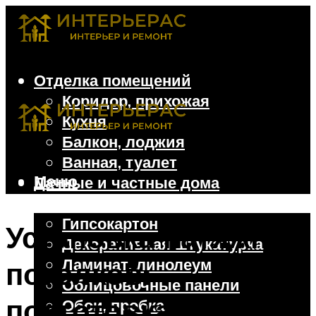
Отделка помещений
Коридор, прихожая
Кухня
Балкон, лоджия
Ванная, туалет
Меню
Дачные и частные дома
Отделочные материалы
Гипсокартон
Установка натяжных
Декоративная штукатурка
Ламинат, линолеум
потолков:
Облицовочные панели
подготовка,
Обои, пробка