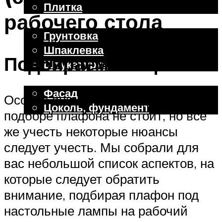
Плитка
рабочего стола
Отделочные работы
Грунтовка
Шпаклевка
Подбираем плафон
Штукатурка
Внешняя отделка
Фасад
Особое внимание заострять на
Цоколь, фундамент
подборе плафона не стоит, но всё
же учесть некоторые нюансы
Меню
следует учесть. Мы собрали для
вас небольшой список аспектов, на
которые следует обратить
внимание, подбирая плафон под
настольные лампы на рабочий