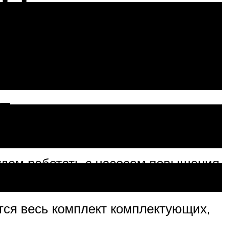
я
будем работать с насосом повышения
тся весь комплект комплектующих,