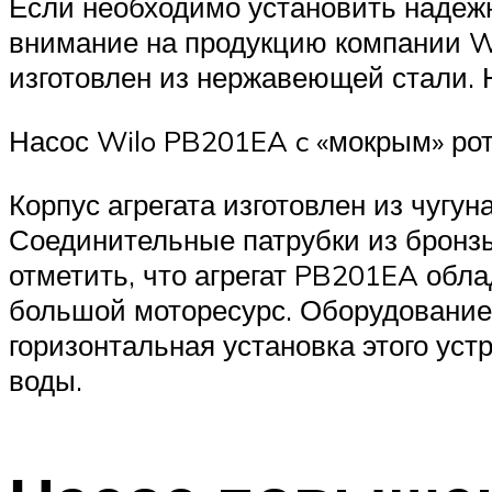
Если необходимо установить надёжн
внимание на продукцию компании Wi
изготовлен из нержавеющей стали. 
Насос Wilo PB201EA c «мокрым» ро
Корпус агрегата изготовлен из чуг
Соединительные патрубки из бронз
отметить, что агрегат PB201EA обл
большой моторесурс. Оборудование л
горизонтальная установка этого ус
воды.