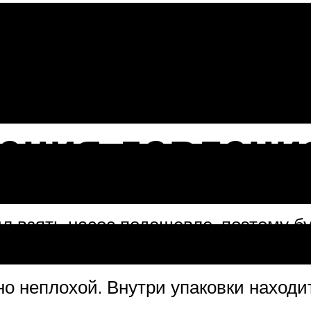
че
ения давлени
ил взять насос подешевле, поэтому 
орудование».
но неплохой. Внутри упаковки находи