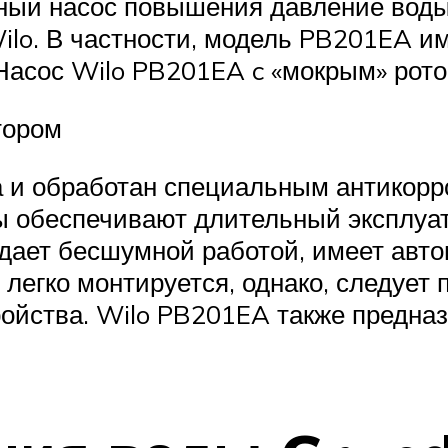
ый насос повышения давление воды 
lo. В частности, модель PB201EA им
Насос Wilo PB201EA c «мокрым» рот
тором
уна и обработан специальным антикор
ы обеспечивают длительный эксплуат
адает бесшумной работой, имеет авто
егко монтируется, однако, следует 
тройства. Wilo PB201EA также предна