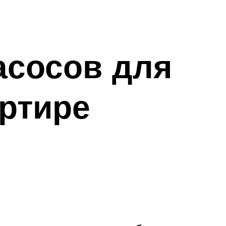
асосов для
ртире