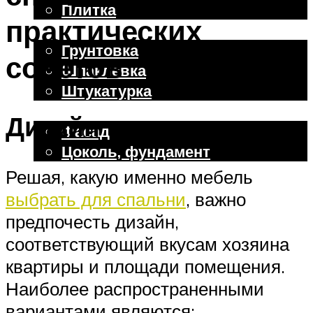
Плитка
практических
Отделочные работы
Грунтовка
советов
Шпаклевка
Штукатурка
Внешняя отделка
Дизайн и стиль
Фасад
Цоколь, фундамент
Решая, какую именно мебель
выбрать для спальни
, важно
Меню
предпочесть дизайн,
соответствующий вкусам хозяина
квартиры и площади помещения.
Наиболее распространенными
вариантами являются: