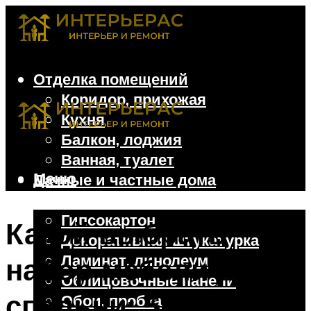
Отделка помещений
Коридор, прихожая
Кухня
Балкон, лоджия
Ванная, туалет
Меню
Дачные и частные дома
Отделочные материалы
Гипсокартон
Какой выбрать
Декоративная штукатурка
Ламинат, линолеум
набор мебели для
Облицовочные панели
спальни: 5
Обои, пробка