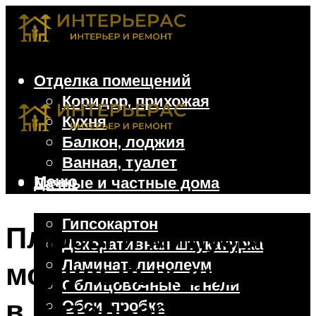
Отделка помещений
Коридор, прихожая
Кухня
Балкон, лоджия
Ванная, туалет
Меню
Дачные и частные дома
Отделочные материалы
Гипсокартон
Плюсы и минусы
Декоративная штукатурка
Ламинат, линолеум
модульных диванов
Облицовочные панели
в интерьере
Обои, пробка