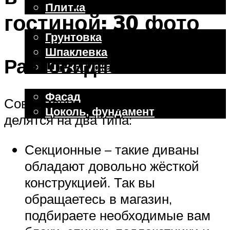
Плитка
гостиной: 30 фото
Отделочные работы
Грунтовка
Шпаклевка
Разновидности
Штукатурка
Внешняя отделка
Фасад
Современные модульные диваны
Цоколь, фундамент
делятся на два типа:
Меню
Секционные – такие диваны
обладают довольно жёсткой
конструкцией. Так вы
обращаетесь в магазин,
подбираете необходимые вам