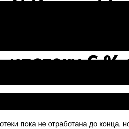
д 6,5%
 ипотеку 6 % 
теки пока не отработана до конца, н