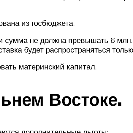
ована из госбюджета.
и сумма не должна превышать 6 млн. 
ставка будет распространяться толь
овать материнский капитал.
льнем Востоке.
аются дополнительные льготы: