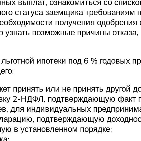
чных выплат, ознакомиться со списк
ного статуса заемщика требованиям 
необходимости получения одобрения с
о узнать возможные причины отказа,
 льготной ипотеки под 6 % годовых 
его:
жет принять или не принять другой д
вку 2-НДФЛ, подтверждающую факт 
ев, для индивидуальных предприним
ларацию, подтверждающую доходност
ную в установленном порядке;
ка;