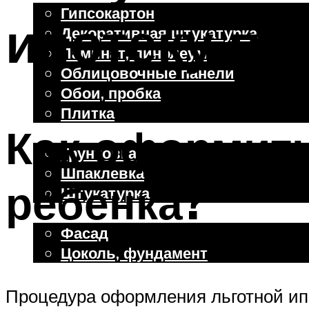
Гипсокартон
ипотеку по
Декоративная штукатурка
Ламинат, линолеум
Облицовочные панели
Обои, пробка
Плитка
Как оформить
Отделочные работы
Грунтовка
Шпаклевка
ребенка?
Штукатурка
Внешняя отделка
Фасад
Цоколь, фундамент
Процедура оформления льготной ипо
Меню