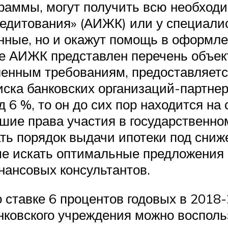
раммы, могут получить всю необход
едитования» (АИЖК) или у специалис
нные, но и окажут помощь в оформле
 АИЖК представлен перечень объект
енным требованиям, предоставляетс
списка банковских организаций-партн
 6 %, то он до сих пор находится на
шие права участия в государственно
ть порядок выдачи ипотеки под сниж
 искать оптимальные предложения 
ансовых консультантов.
 ставке 6 процентов годовых в 2018
анковского учреждения можно воспол