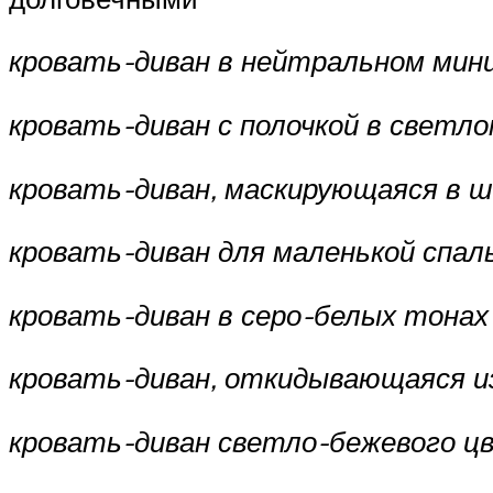
кровать-диван в нейтральном ми
кровать-диван с полочкой в светл
кровать-диван, маскирующаяся в 
кровать-диван для маленькой спал
кровать-диван в серо-белых тона
кровать-диван, откидывающаяся и
кровать-диван светло-бежевого ц