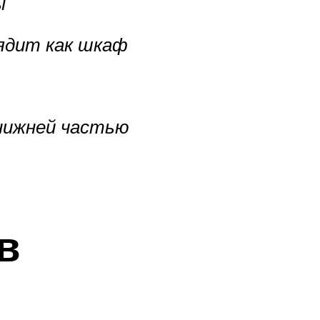
ы
ядит как шкаф
 нижней частью
в