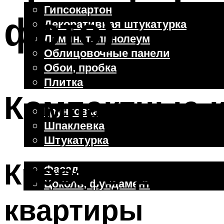
Гипсокартон
фото)
Декоративная штукатурка
Ламинат, линолеум
Облицовочные панели
Обои, пробка
Плитка
Компактные 
Отделочные работы
Грунтовка
Шпаклевка
Штукатурка
Внешняя отделка
Кровать-диван
Фасад
Цоколь, фундамент
квартиры
Меню