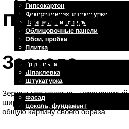
Гипсокартон
прихожей: 
Декоративная штукатурка
Ламинат, линолеум
Облицовочные панели
Обои, пробка
Плитка
Зеркало
Отделочные работы
Грунтовка
Шпаклевка
Штукатурка
Внешняя отделка
Зеркальное полотно – незаменимый
Фасад
шире кажется помещение. Зеркало во
Цоколь, фундамент
общую картину своего образа.
Меню