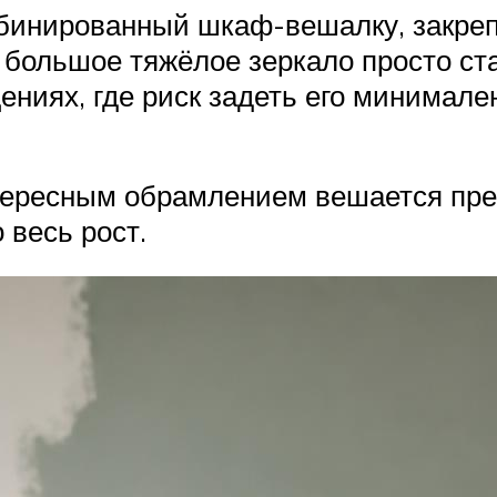
бинированный шкаф-вешалку, закрепл
большое тяжёлое зеркало просто став
ниях, где риск задеть его минимален
тересным обрамлением вешается пре
о весь рост.