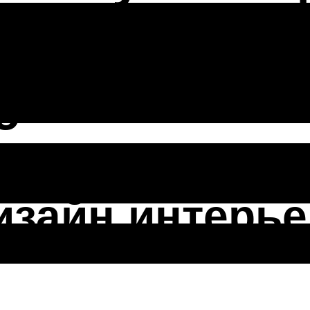
вятовой, 
е
зайн интерье