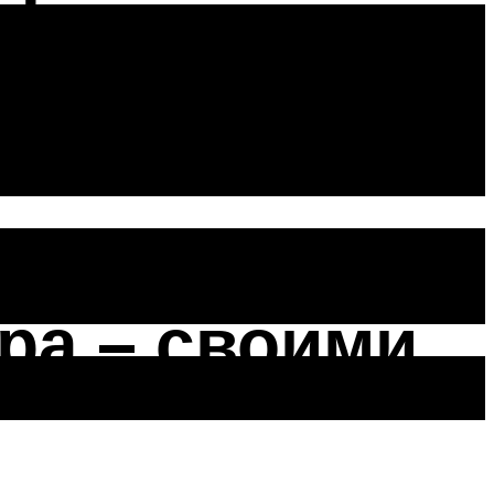
вызывающий
ра – своими