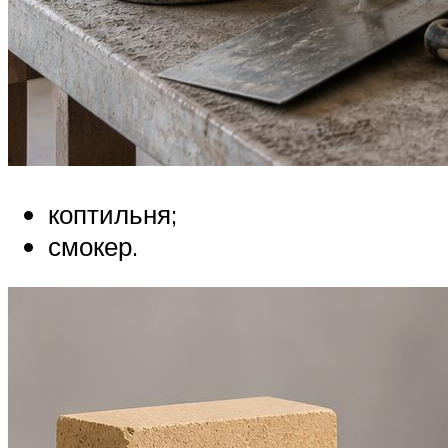
коптильня;
смокер.