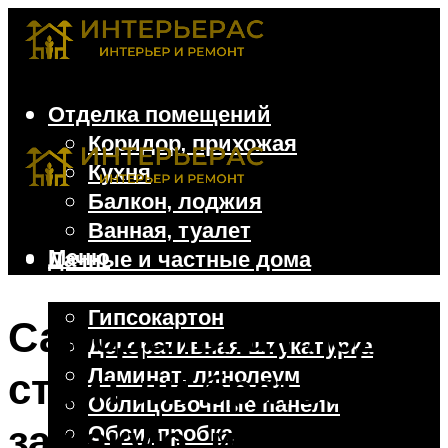
Отделка помещений
Коридор, прихожая
Кухня
Балкон, лоджия
Ванная, туалет
Меню
Дачные и частные дома
Отделочные материалы
Гипсокартон
Самодельная лодка:
Декоративная штукатурка
Ламинат, линолеум
стоит ли браться и
Облицовочные панели
за какую, из чего,
Обои, пробка