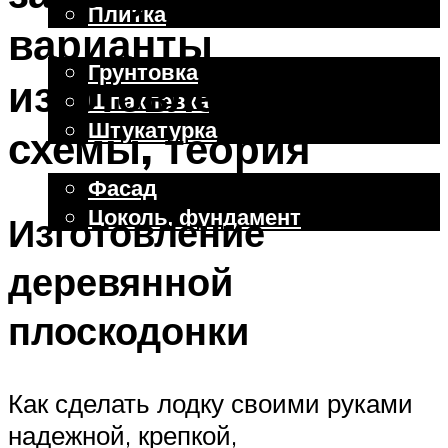
Плитка
варианты
Отделочные работы
Грунтовка
изготовления,
Шпаклевка
Штукатурка
схемы, теория
Внешняя отделка
Фасад
Цоколь, фундамент
Изготовление
деревянной
Меню
плоскодонки
Как сделать лодку своими руками
надежной, крепкой,