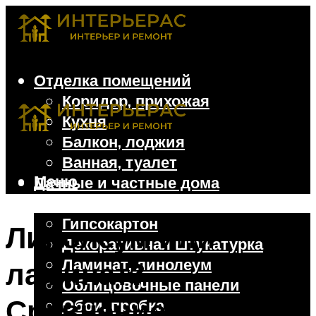
Отделка помещений
Коридор, прихожая
Кухня
Балкон, лоджия
Ванная, туалет
Меню
Дачные и частные дома
Отделочные материалы
Гипсокартон
Линолеум или
Декоративная штукатурка
Ламинат, линолеум
ламинат?
Облицовочные панели
Сравнение
Обои, пробка