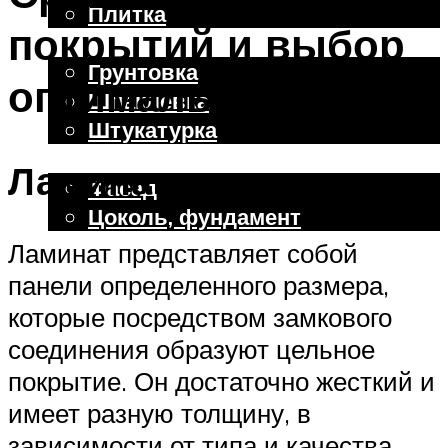
Плитка
покрытий и выбор
Отделочные работы
Грунтовка
оптимального
Шпаклевка
Штукатурка
Внешняя отделка
Ламинат
Фасад
Цоколь, фундамент
Ламинат представляет собой
панели определенного размера,
Меню
которые посредством замкового
соединения образуют цельное
покрытие. Он достаточно жесткий и
имеет разную толщину, в
зависимости от типа и качества.