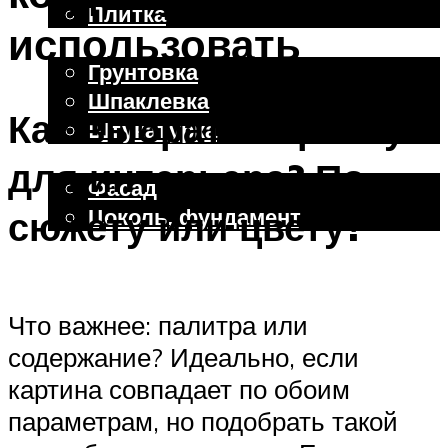
Плитка
использовать
Отделочные работы
Грунтовка
Шпаклевка
Как выбрать картину
Штукатурка
Внешняя отделка
для интерьера? По
Фасад
Цоколь, фундамент
сюжету или цвету?
Меню
Что важнее: палитра или
содержание? Идеально, если
картина совпадает по обоим
параметрам, но подобрать такой