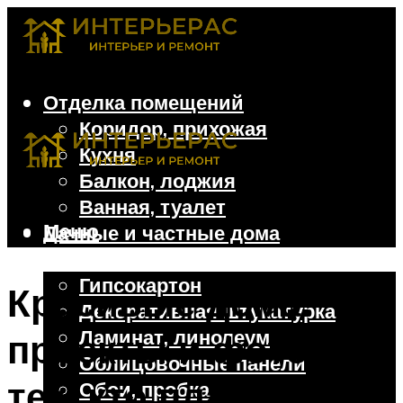
Отделка помещений
Коридор, прихожая
Кухня
Балкон, лоджия
Ванная, туалет
Меню
Дачные и частные дома
Отделочные материалы
Гипсокартон
Красивые дома:
Декоративная штукатурка
Ламинат, линолеум
проекты и фото для
Облицовочные панели
тех, кто планирует
Обои, пробка