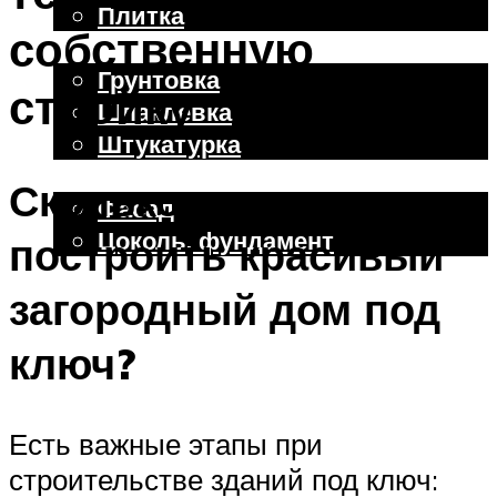
Плитка
собственную
Отделочные работы
Грунтовка
стройку
Шпаклевка
Штукатурка
Внешняя отделка
Сколько стоит
Фасад
Цоколь, фундамент
построить красивый
загородный дом под
Меню
ключ?
Есть важные этапы при
строительстве зданий под ключ: