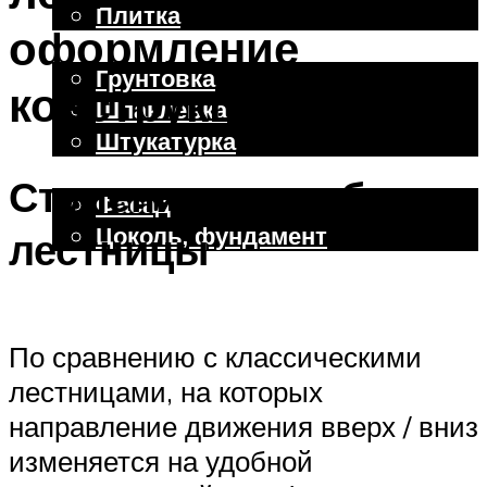
Плитка
оформление
Отделочные работы
Грунтовка
конструкций
Шпаклевка
Штукатурка
Внешняя отделка
Ступени на изгибе
Фасад
Цоколь, фундамент
лестницы
Меню
По сравнению с классическими
лестницами, на которых
направление движения вверх / вниз
изменяется на удобной