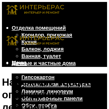
Отделка помещений
Коридор, прихожая
Кухня
Балкон, лоджия
Ванная, туалет
Меню
Дачные и частные дома
Отделочные материалы
Гипсокартон
Надежные кованые
Декоративная штукатурка
Ламинат, линолеум
ограждения
Облицовочные панели
лестницы: красивое
Обои, пробка