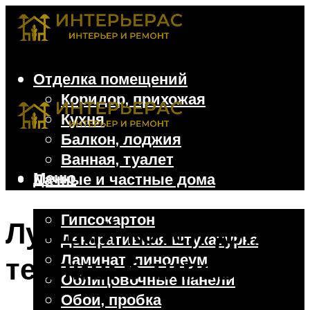
Отделка помещений
Коридор, прихожая
Кухня
Балкон, лоджия
Ванная, туалет
Меню
Дачные и частные дома
Отделочные материалы
Гипсокартон
Лучший котел для
Декоративная штукатурка
Ламинат, линолеум
теплиц: 6 типов
Облицовочные панели
Обои, пробка