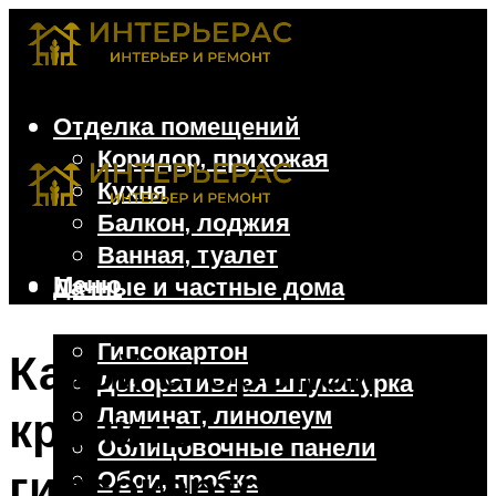
Отделка помещений
Коридор, прихожая
Кухня
Балкон, лоджия
Ванная, туалет
Меню
Дачные и частные дома
Отделочные материалы
Гипсокартон
Какой стороной
Декоративная штукатурка
Ламинат, линолеум
крепить
Облицовочные панели
гипсокартон к стене:
Обои, пробка