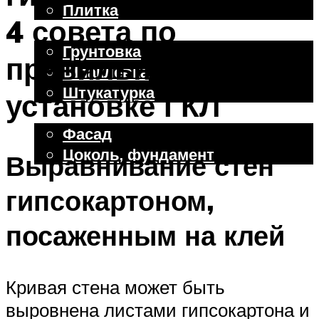
Плитка
4 совета по
Отделочные работы
Грунтовка
правильной
Шпаклевка
Штукатурка
установке ГКЛ
Внешняя отделка
Фасад
Цоколь, фундамент
Выравнивание стен
гипсокартоном,
Меню
посаженным на клей
Кривая стена может быть
выровнена листами гипсокартона и