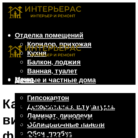
Отделка помещений
Коридор, прихожая
Кухня
Балкон, лоджия
Ванная, туалет
Меню
Дачные и частные дома
Отделочные материалы
Гипсокартон
Какие обои лучше,
Декоративная штукатурка
Ламинат, линолеум
виниловые или
Облицовочные панели
флизелиновые – 3
Обои, пробка