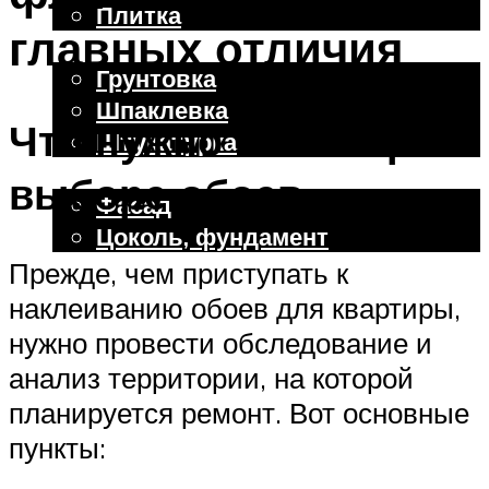
Плитка
главных отличия
Отделочные работы
Грунтовка
Шпаклевка
Что нужно знать при
Штукатурка
Внешняя отделка
выборе обоев
Фасад
Цоколь, фундамент
Прежде, чем приступать к
наклеиванию обоев для квартиры,
Меню
нужно провести обследование и
анализ территории, на которой
планируется ремонт. Вот основные
пункты: