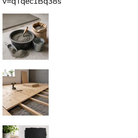
v=qTqec1Bq38s