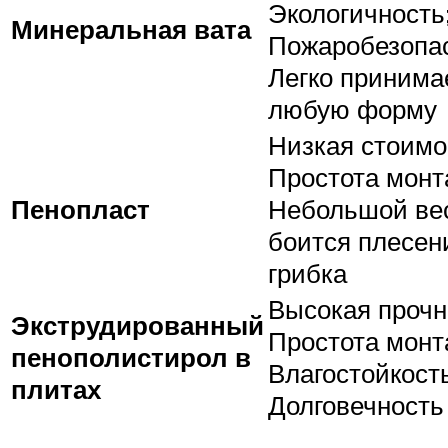
Экологичность
Минеральная вата
Пожаробезопас
Легко принима
любую форму
Низкая стоимо
Простота монт
Пенопласт
Небольшой вес
боится плесен
грибка
Высокая прочн
Экструдированный
Простота монт
пенополистирол в
Влагостойкость
плитах
Долговечность