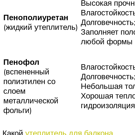
Высокая прочн
Влагостойкость
Пенополиуретан
Долговечность
(жидкий утеплитель)
Заполняет пол
любой формы
Пенофол
Влагостойкость
(вспененный
Долговечность
полиэтилен со
Небольшая то
слоем
Хорошая тепло
металлической
гидроизоляция
фольги)
Какой
утеплитель для балкона