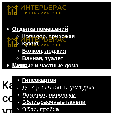
Отделка помещений
Коридор, прихожая
Кухня
Балкон, лоджия
Ванная, туалет
Меню
Дачные и частные дома
Отделочные материалы
Гипсокартон
Как выполняется
Декоративная штукатурка
Ламинат, линолеум
современное
Облицовочные панели
утепление балкона
Обои, пробка