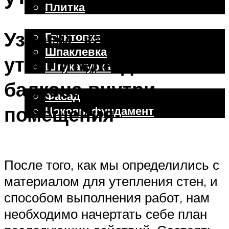
Плитка
Отделочные работы
Узнаем, как уложить
Грунтовка
Шпаклевка
утеплитель для
Штукатурка
Внешняя отделка
балкона внутри
Фасад
помещения
Цоколь, фундамент
Меню
После того, как мы определились с
материалом для утепления стен, и
способом выполнения работ, нам
необходимо начертать себе план