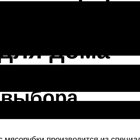
лектрическ
для дома
 выбора
с мясорубки производится из специал