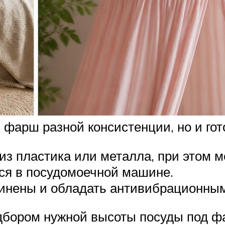
ь фарш разной консистенции, но и го
из пластика или металла, при этом м
тся в посудомоечной машине.
зинены и обладать антивибрационным
одбором нужной высоты посуды под ф