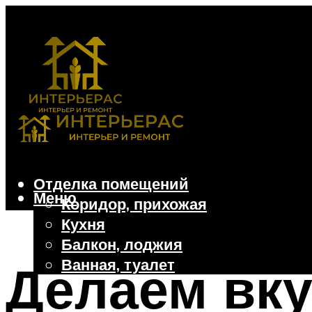
Отделка помещений
Меню
Коридор, прихожая
Кухня
Балкон, лоджия
Ванная, туалет
Делаем вку
Дачные и частные дома
Отделочные материалы