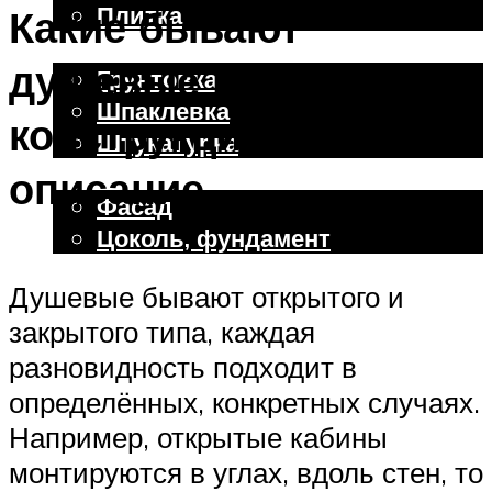
Плитка
Какие бывают
Отделочные работы
душевые по
Грунтовка
Шпаклевка
конструкции:
Штукатурка
Внешняя отделка
описание
Фасад
Цоколь, фундамент
Душевые бывают открытого и
Меню
закрытого типа, каждая
разновидность подходит в
определённых, конкретных случаях.
Например, открытые кабины
монтируются в углах, вдоль стен, то