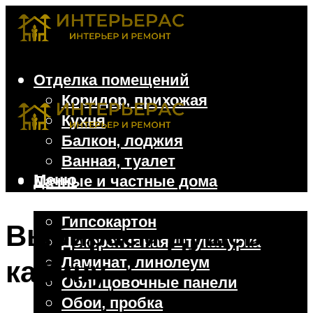
Отделка помещений
Коридор, прихожая
Кухня
Балкон, лоджия
Ванная, туалет
Меню
Дачные и частные дома
Отделочные материалы
Гипсокартон
Выбираем душевую
Декоративная штукатурка
Ламинат, линолеум
кабину
Облицовочные панели
Обои, пробка