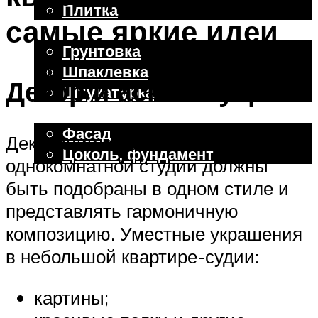
Плитка
самые яркие идеи
Отделочные работы
Грунтовка
Шпаклевка
Декор и асксессуары
Штукатурка
Внешняя отделка
Фасад
Декорации во всех зонах
Цоколь, фундамент
однокомнатной студии должны
быть подобраны в одном стиле и
Меню
представлять гармоничную
композицию. Уместные украшения
в небольшой квартире-судии:
картины;