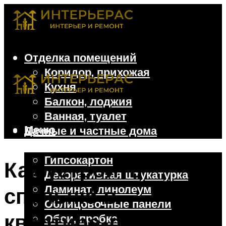
Отделка помещений
Коридор, прихожая
Кухня
Балкон, лоджия
Ванная, туалет
Меню
Дачные и частные дома
Отделочные материалы
Гипсокартон
Как устроить
Декоративная штукатурка
Ламинат, линолеум
спальню в
Облицовочные панели
квартире-студии:
Обои, пробка