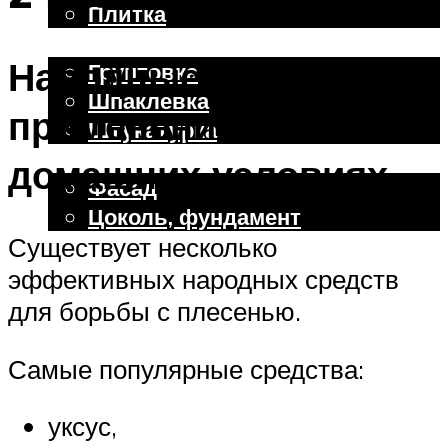
Плитка
Отделочные работы
Народные методы для
Грунтовка
Шпаклевка
применения в
Штукатурка
Внешняя отделка
домашних условиях
Фасад
Цоколь, фундамент
Существует несколько
эффективных народных средств
Меню
для борьбы с плесенью.
Самые популярные средства:
уксус,