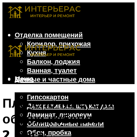
Отделка помещений
Коридор, прихожая
Кухня
Балкон, лоджия
Ванная, туалет
Меню
Дачные и частные дома
Отделочные материалы
Гипсокартон
Плесень на стенах и
Декоративная штукатурка
Ламинат, линолеум
обоях: избавление в
Облицовочные панели
2 шага
Обои, пробка