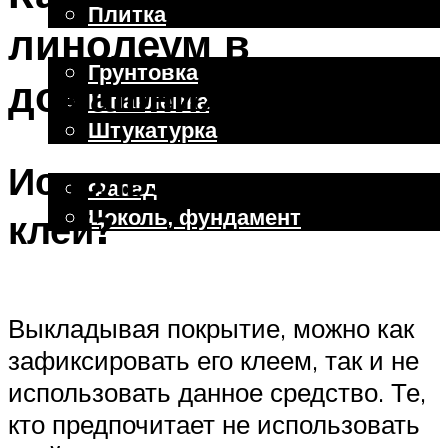
Плитка
линолеум в
Отделочные работы
Грунтовка
домашних условиях
Шпаклевка
Штукатурка
Внешняя отделка
Использовать ли
Фасад
Цоколь, фундамент
клей?
Меню
Выкладывая покрытие, можно как
зафиксировать его клеем, так и не
использовать данное средство. Те,
кто предпочитает не использовать