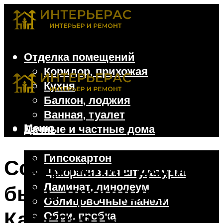
Отделка помещений
Коридор, прихожая
Кухня
Балкон, лоджия
Ванная, туалет
Меню
Дачные и частные дома
Отделочные материалы
Гипсокартон
Соединение должно
Декоративная штукатурка
Ламинат, линолеум
быть прочным, или
Облицовочные панели
Как спаять
Обои, пробка