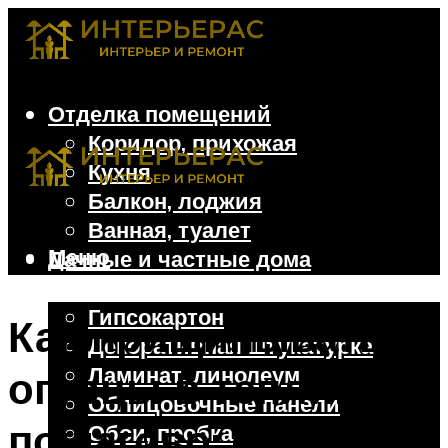
Отделка помещений
Коридор, прихожая
Кухня
Балкон, лоджия
Ванная, туалет
Меню
Дачные и частные дома
Отделочные материалы
Гипсокартон
Как прищипывать
Декоративная штукатурка
Ламинат, линолеум
огурцы в теплице
Облицовочные панели
пошагово: 30 фото-
Обои, пробка