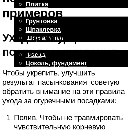
Плитка
примеров
Отделочные работы
Грунтовка
Шпаклевка
Уход за огурцами
Штукатурка
Внешняя отделка
после пасынкования
Фасад
Цоколь, фундамент
Чтобы укрепить, улучшить
результат пасынкования, советую
Меню
обратить внимание на эти правила
ухода за огуречными посадками:
Полив. Чтобы не травмировать
чувствительную корневую