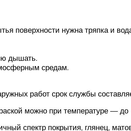
тья поверхности нужна тряпка и вод
ию дышать.
тмосферным средам.
аружных работ срок службы составляе
раской можно при температуре — до -
ичный спектр покрытия, глянец, мато