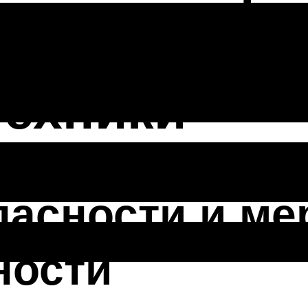
правила нан
техники
пасности и м
ности