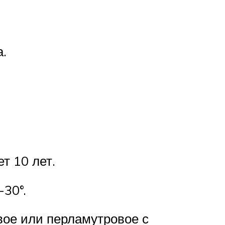
а.
т 10 лет.
30°.
вое или перламутровое с