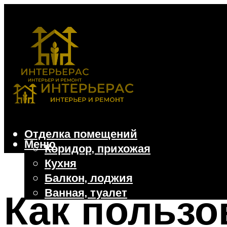
Отделка помещений
Меню
Коридор, прихожая
Кухня
Балкон, лоджия
Ванная, туалет
Как польз
Дачные и частные дома
Отделочные материалы