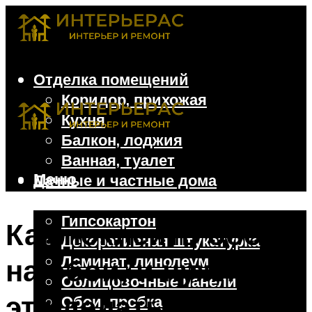
Отделка помещений
Коридор, прихожая
Кухня
Балкон, лоджия
Ванная, туалет
Меню
Дачные и частные дома
Отделочные материалы
Гипсокартон
Как поклеить обои
Декоративная штукатурка
Ламинат, линолеум
на обои, и нужно ли
Облицовочные панели
это делать
Обои, пробка