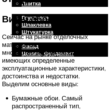
Плитка
Отделочные работы
Виды обоев
Грунтовка
Шпаклевка
Штукатурка
Сейчас на рынке отделочных
Внешняя отделка
материалов представлено
Фасад
множество вариантов обоев,
Цоколь, фундамент
имеющих определенные
эксплуатационные характеристики,
Меню
достоинства и недостатки.
Выделим основные виды:
Бумажные обои. Самый
распространенный тип,