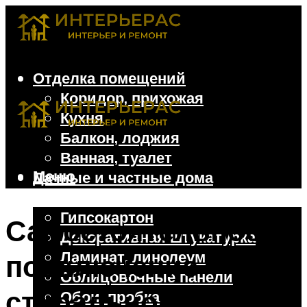
Отделка помещений
Коридор, прихожая
Кухня
Балкон, лоджия
Ванная, туалет
Меню
Дачные и частные дома
Отделочные материалы
Гипсокартон
Самостоятельное
Декоративная штукатурка
Ламинат, линолеум
подключение
Облицовочные панели
стиральной
Обои, пробка