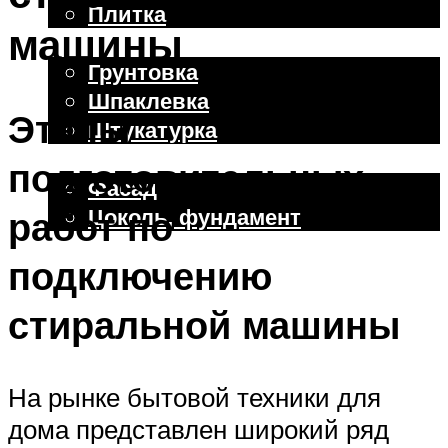
Плитка
машины
Отделочные работы
Грунтовка
Шпаклевка
Этапы
Штукатурка
Внешняя отделка
подготовительных
Фасад
Цоколь, фундамент
работ по
подключению
Меню
стиральной машины
На рынке бытовой техники для
дома представлен широкий ряд