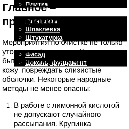
Плитка
Главное –
Отделочные работы
предостережения
Грунтовка
Шпаклевка
Штукатурка
Мероприятия по очистке не только
Внешняя отделка
утомляют физически. Химические
Фасад
бытовые составы могут разъедать
Цоколь, фундамент
кожу, повреждать слизистые
оболочки. Некоторые народные
Меню
методы не менее опасны:
В работе с лимонной кислотой
не допускают случайного
рассыпания. Крупинка