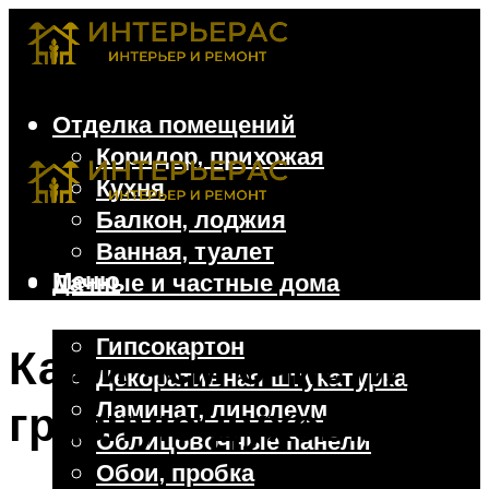
Отделка помещений
Коридор, прихожая
Кухня
Балкон, лоджия
Ванная, туалет
Меню
Дачные и частные дома
Отделочные материалы
Гипсокартон
Как и чем очистить
Декоративная штукатурка
Ламинат, линолеум
грязную духовку
Облицовочные панели
Обои, пробка