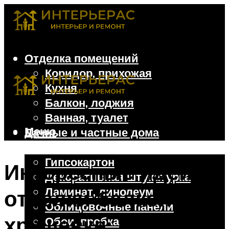
Отделка помещений
Коридор, прихожая
Кухня
Балкон, лоджия
Ванная, туалет
Меню
Дачные и частные дома
Отделочные материалы
Гипсокартон
Интересные идеи
Декоративная штукатурка
Ламинат, линолеум
отделки балконов в
Облицовочные панели
хрущевке: 30 фото и
Обои, пробка