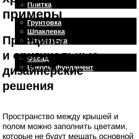
Плитка
примеры
Отделочные работы
Грунтовка
Шпаклевка
Принципы озеленения
Штукатурка
Внешняя отделка
и оригинальные
Фасад
Цоколь, фундамент
дизайнерские
решения
Меню
Пространство между крышей и
полом можно заполнить цветами,
которые не будут мешать основной