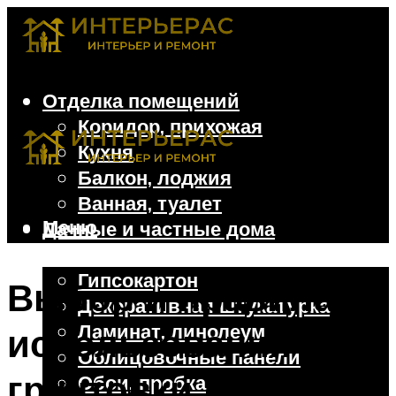
Отделка помещений
Коридор, прихожая
Кухня
Балкон, лоджия
Ванная, туалет
Меню
Дачные и частные дома
Отделочные материалы
Гипсокартон
Выбор и правила
Декоративная штукатурка
Ламинат, линолеум
использования
Облицовочные панели
грунтовки для стен
Обои, пробка