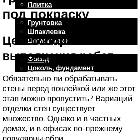
Плитка
под покраску
Отделочные работы
Грунтовка
Шпаклевка
Целесообразность
Штукатурка
Внешняя отделка
выполнения работ
Фасад
Цоколь, фундамент
Обязательно ли обрабатывать
стены перед поклейкой или же этот
Меню
этап можно пропустить? Вариаций
отделки стен существует
множество. Однако и в частных
домах, и в офисах по-прежнему
популярны обои