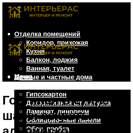
Отделка помещений
Коридор, прихожая
Кухня
Балкон, лоджия
Ванная, туалет
Меню
Дачные и частные дома
Отделочные материалы
Гипсокартон
Гостиная в стиле
Декоративная штукатурка
Ламинат, линолеум
шале: секреты
Облицовочные панели
альпийского уюта и
Обои, пробка