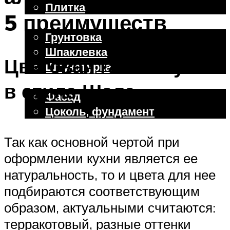
Плитка
5 преимуществ
Отделочные работы
Грунтовка
Шпаклевка
Цветовая гамма кухни
Штукатурка
Внешняя отделка
в стиле Шале
Фасад
Цоколь, фундамент
Так как основной чертой при
Меню
оформлении кухни является ее
натуральность, то и цвета для нее
подбираются соответствующим
образом, актуальными считаются:
терракотовый, разные оттенки