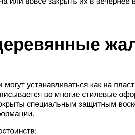
на или вовсе закрыть их в вечернее 
деревянные жа
могут устанавливаться как на пласти
 вписывается во многие стилевые оф
 покрыты специальным защитным воск
формации.
остоинств: