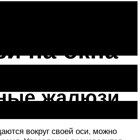
: выбираем
и на окна
ьные жалюзи
аются вокруг своей оси, можно