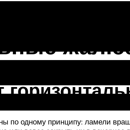
х взглядов
ьные жалюз
т горизонтал
ны по одному принципу: ламели вращ