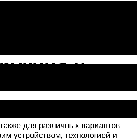
иант
рукция и
 также для различных вариантов
им устройством, технологией и