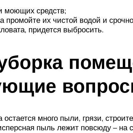
и моющих средств;
а промойте их чистой водой и срочн
кловата, придется выбросить.
 уборка помещ
ующие вопро
 остается много пыли, грязи, строит
персная пыль лежит повсюду – на ст