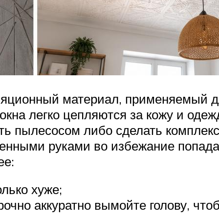
ляционный материал, применяемый д
кна легко цепляются за кожу и одеж
ть пылесосом либо сделать комплек
енными руками во избежание попадан
ее:
олько хуже;
срочно аккуратно вымойте голову, чт