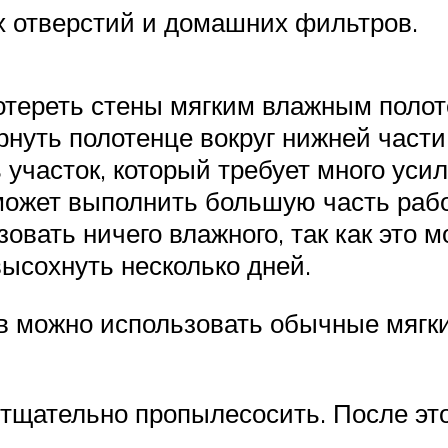
х отверстий и домашних фильтров.
ротереть стены мягким влажным полот
рнуть полотенце вокруг нижней част
 участок, который требует много уси
может выполнить большую часть раб
овать ничего влажного, так как это 
высохнуть несколько дней.
в можно использовать обычные мягки
 тщательно пропылесосить. После эт