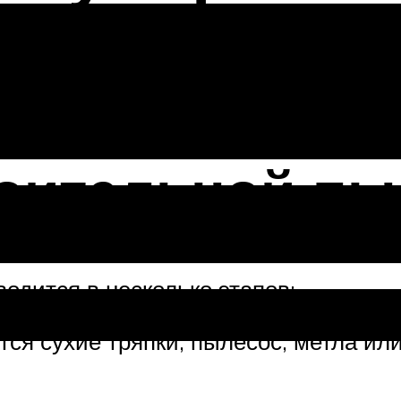
етического
роительной п
одится в несколько этапов:
ся сухие тряпки, пылесос, метла ил