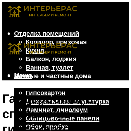
Отделка помещений
Коридор, прихожая
Кухня
Балкон, лоджия
Ванная, туалет
Меню
Дачные и частные дома
Отделочные материалы
Гипсокартон
Гардеробная в
Декоративная штукатурка
Ламинат, линолеум
спальне из
Облицовочные панели
гипсокартона: как
Обои, пробка