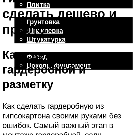
Плитка
сделать дешево и
Отделочные работы
Грунтовка
просто
Шпаклевка
Штукатурка
Внешняя отделка
Как сделать чертеж
Фасад
Цоколь, фундамент
гардеробной и
разметку
Меню
Как сделать гардеробную из
гипсокартона своими руками без
ошибок. Самый важный этап в
монтаже гардеробной, если