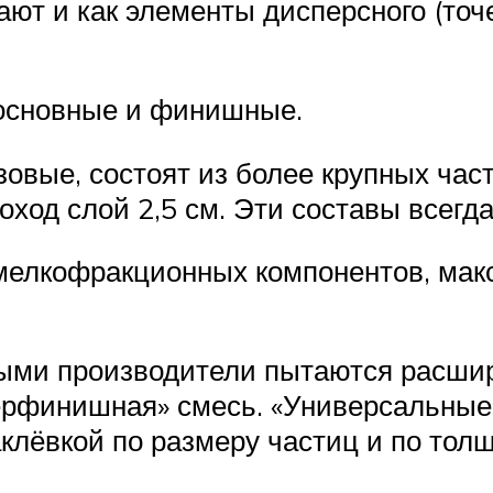
пают и как элементы дисперсного (то
основные и финишные.
овые, состоят из более крупных част
ход слой 2,5 см. Эти составы всегда
мелкофракционных компонентов, мак
рыми производители пытаются расшир
ерфинишная» смесь. «Универсальные»
лёвкой по размеру частиц и по толщ