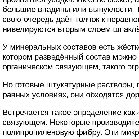
большие впадины или выпуклости. Т
свою очередь даёт толчок к нерав
нивелируются вторым слоем шпаклё
У минеральных составов есть жёстко
котором разведённый состав можно 
органическом связующем, такого ог
Но готовые штукатурные растворы, 
равных условиях, они обходятся до
Встречается такое определение как
связующем. Некоторые производител
полипропиленовую фибру. Эти микр