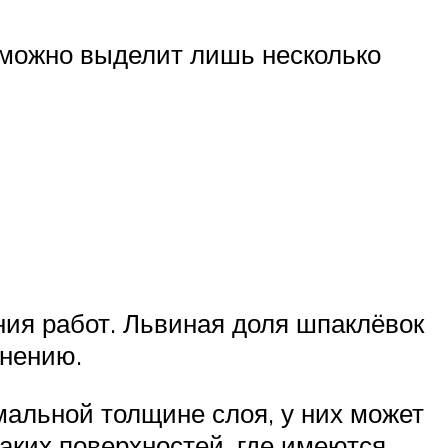
 можно выделит лишь несколько
ния работ. Львиная доля шпаклёвок
енению.
альной толщине слоя, у них может
таких поверхностей, где имеются