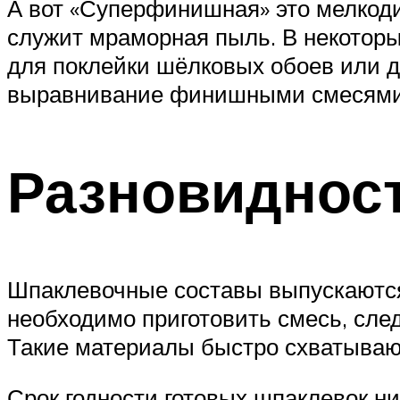
А вот «Суперфинишная» это мелкоди
служит мраморная пыль. В некоторы
для поклейки шёлковых обоев или д
выравнивание финишными смесями
Разновиднос
Шпаклевочные составы выпускаются
необходимо приготовить смесь, след
Такие материалы быстро схватывают
Срок годности готовых шпаклевок ни