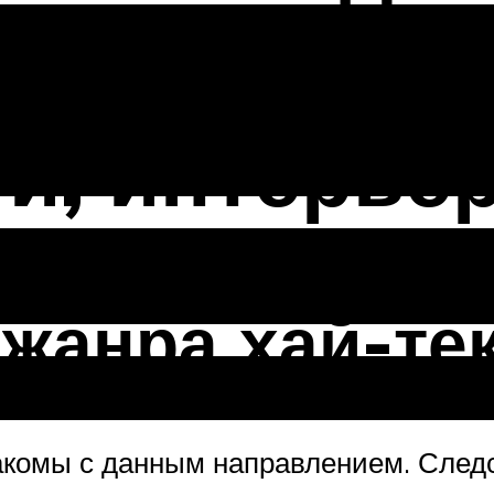
ото проектов
и, интерье
жанра хай-те
акомы с данным направлением. Следс