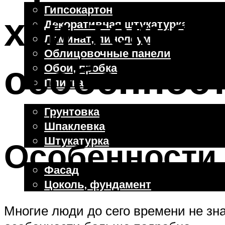
Гипсокартон
хай-тек: ф
Декоративная штукатурка
Ламинат, линолеум
Облицовочные панели
особенност
Обои, пробка
Плитка
Отделочные работы
Грунтовка
Шпаклевка
Штукатурка
Особенности 
Внешняя отделка
Фасад
Цоколь, фундамент
Многие люди до сего времени не зн
Меню