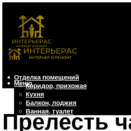
Отделка помещений
Меню
Коридор, прихожая
Кухня
Балкон, лоджия
Ванная, туалет
Прелесть ч
Дачные и частные дома
Отделочные материалы