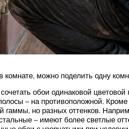
в комнате, можно поделить одну комн
 сочетать обои одинаковой цветовой 
а полосы – на противоположной. Кроме
 гаммы, но разных оттенков. Наприме
стальные – имеют более светлые отт
ные обои с узорчатыми при условии