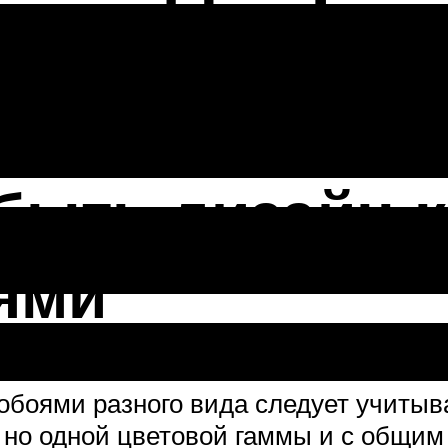
их обоев
быть дизайн к
ями
 обоями разного вида следует учиты
, но одной цветовой гаммы и с общи