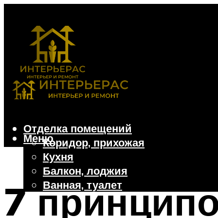
Отделка помещений
Меню
Коридор, прихожая
Кухня
Балкон, лоджия
Ванная, туалет
7 принцип
Дачные и частные дома
Отделочные материалы