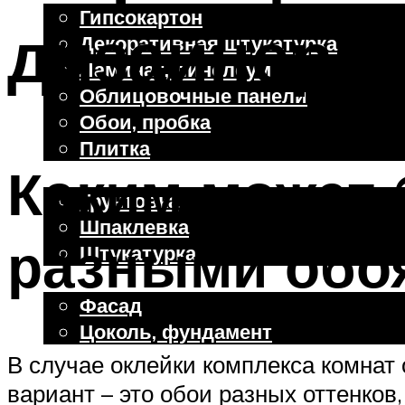
Гипсокартон
дизайнерск
Декоративная штукатурка
Ламинат, линолеум
Облицовочные панели
Обои, пробка
Плитка
Каким может 
Отделочные работы
Грунтовка
Шпаклевка
разными обо
Штукатурка
Внешняя отделка
Фасад
Цоколь, фундамент
В случае оклейки комплекса комнат
вариант – это обои разных оттенков
Меню