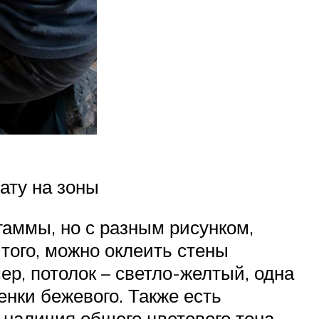
ату на зоны
гаммы, но с разным рисунком,
 того, можно оклеить стены
р, потолок – светло-желтый, одна
енки бежевого. Также есть
 наличия общего цветового тона