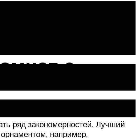
омнат с
вать ряд закономерностей. Лучший
м орнаментом, например,