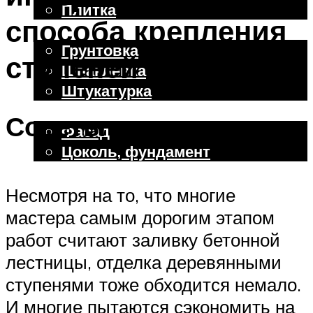
Плитка
способа крепления
Отделочные работы
Грунтовка
ступеней
Шпаклевка
Штукатурка
Внешняя отделка
Советы по экономии
Фасад
Цоколь, фундамент
Несмотря на то, что многие
Меню
мастера самым дорогим этапом
работ считают заливку бетонной
лестницы, отделка деревянными
ступенями тоже обходится немало.
И многие пытаются сэкономить на