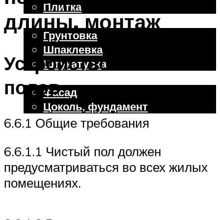
Плитка
длины, монтаж
Отделочные работы
Грунтовка
Шпаклевка
Устройство чистых
Штукатурка
Внешняя отделка
полов
Фасад
Цоколь, фундамент
6.6.1 Общие требования
Меню
6.6.1.1 Чистый пол должен
предусматриваться во всех жилых
помещениях.