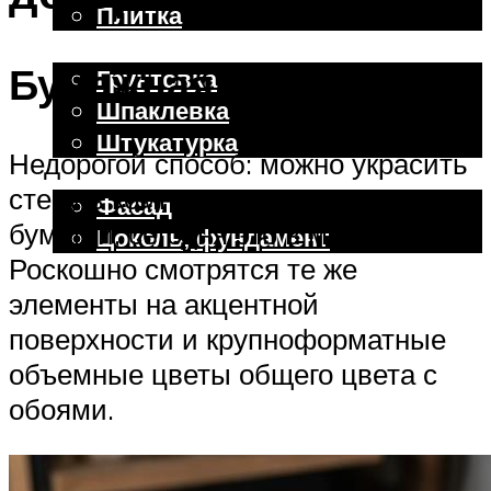
Плитка
Отделочные работы
Бумажная аппликация
Грунтовка
Шпаклевка
Штукатурка
Недорогой способ: можно украсить
Внешняя отделка
стену в комнате своими руками
Фасад
бумагой, сегодня это в моде.
Цоколь, фундамент
Роскошно смотрятся те же
элементы на акцентной
Меню
поверхности и крупноформатные
объемные цветы общего цвета с
обоями.