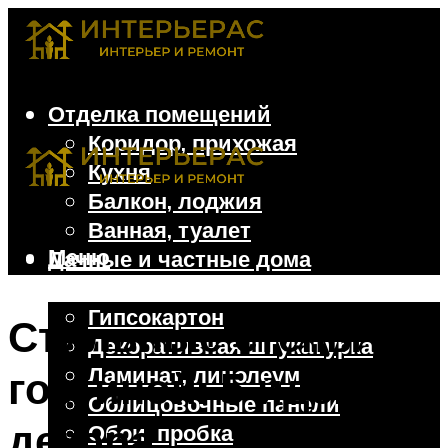
Отделка помещений
Коридор, прихожая
Кухня
Балкон, лоджия
Ванная, туалет
Меню
Дачные и частные дома
Отделочные материалы
Гипсокартон
Стильные стены в
Декоративная штукатурка
Ламинат, линолеум
гостиной: 5 идей
Облицовочные панели
декора
Обои, пробка