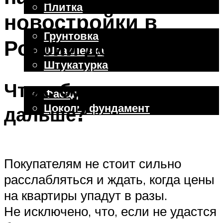
Плитка
новостройки в
Отделочные работы
Грунтовка
России до 30%
Шпаклевка
Штукатурка
Внешняя отделка
Что с будет с ценами
Фасад
Цоколь, фундамент
дальше?
Меню
Покупателям не стоит сильно
расслабляться и ждать, когда цены
на квартиры упадут в разы.
Не исключено, что, если не удастся