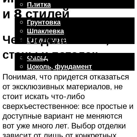
Плитка
и 8 стилей
Отделочные работы
Грунтовка
Шпаклевка
Чем отделать пол,
Штукатурка
Внешняя отделка
стены и потолок
Фасад
Цоколь, фундамент
Понимая, что придется отказаться
от эксклюзивных материалов, не
Меню
стоит искать что-либо
сверхъестественное: все простые и
доступные вариант не меняются
вот уже много лет. Выбор отделки
зависит от лишь от конкретных