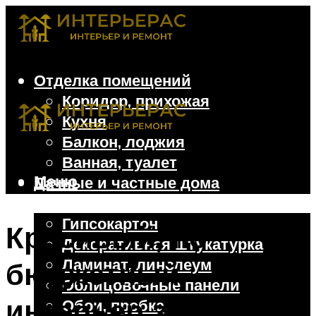
Отделка помещений
Коридор, прихожая
Кухня
Балкон, лоджия
Ванная, туалет
Меню
Дачные и частные дома
Отделочные материалы
Гипсокартон
Красивый, но
Декоративная штукатурка
Ламинат, линолеум
бюджетный
Облицовочные панели
интерьер зала: фото
Обои, пробка