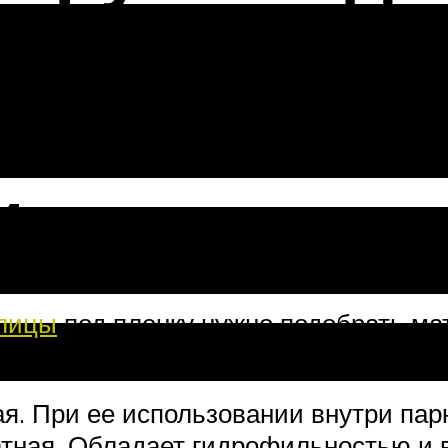
плица: 8 ха
и
плицы
под пленку нужно подобрать ма
ожно следующими видами пленок:
. При ее использовании внутри парн
тная. Обладает гидрофильностью и 