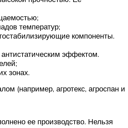
ицаемостью;
адов температур;
етостабилизирующие компоненты.
т антистатическим эффектом.
елей;
х зонах.
ом (например, агротекс, агроспан и
полнено ее производство. Нельзя