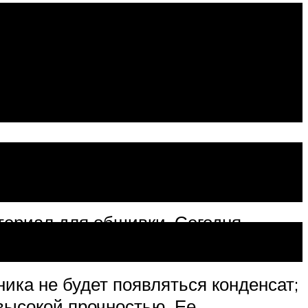
рактеристик
териал для обшивки. Сегодня
ика не будет появляться конденсат;
высокой прочностью. Ее