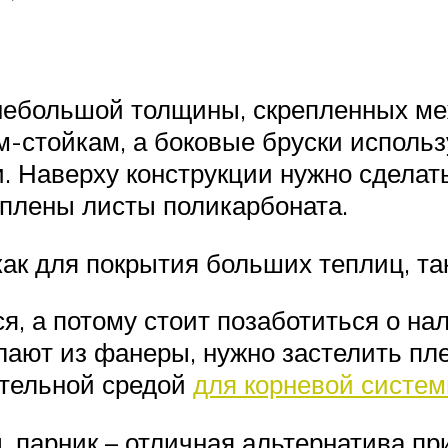
 небольшой толщины, скрепленных м
м-стойкам, а боковые бруски использу
. Наверху конструкции нужно сделать
еплены листы поликарбоната.
ак для покрытия больших теплиц, та
я, а потому стоит позаботиться о н
елают из фанеры, нужно застелить пл
ательной средой
для корневой систе
д, парник – отличная альтернатива 