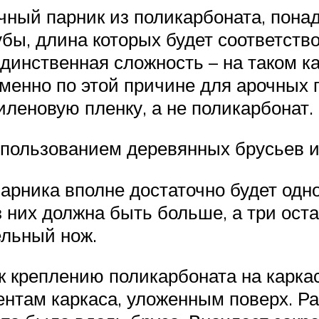
очный парник из поликарбоната, пона
бы, длина которых будет соответств
Единственная сложность – на таком к
енно по этой причине для арочных п
леновую пленку, а не поликарбонат.
спользованием деревянных брусьев 
арника вполне достаточно будет одно
из них должна быть больше, а три ос
ельный нож.
 к креплению поликарбоната на каркас
ентам каркаса, уложенным поверх. Ра