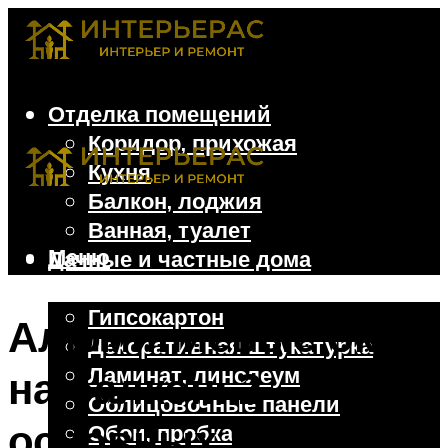
Отделка помещений
Коридор, прихожая
Кухня
Балкон, лоджия
Ванная, туалет
Меню
Дачные и частные дома
Отделочные материалы
Гипсокартон
Алюминиевые окна
Декоративная штукатурка
Ламинат, линолеум
на балкон: 2
Облицовочные панели
основных вида
Обои, пробка