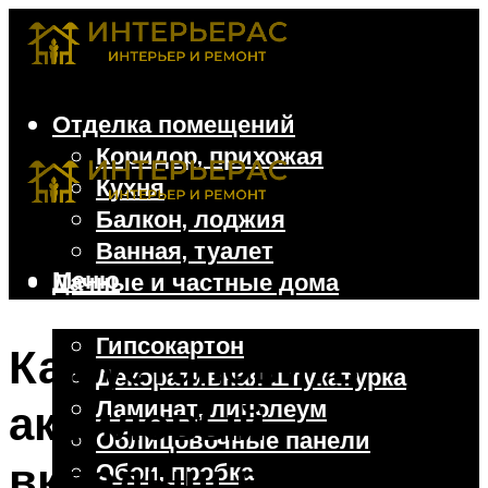
Отделка помещений
Коридор, прихожая
Кухня
Балкон, лоджия
Ванная, туалет
Меню
Дачные и частные дома
Отделочные материалы
Гипсокартон
Как установить
Декоративная штукатурка
Ламинат, линолеум
акриловый
Облицовочные панели
вкладыш в ванную
Обои, пробка